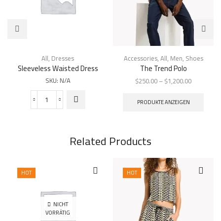
Dieses
Produkt
All
,
Dresses
Accessories
,
All
,
Men
,
Shoes
weist
Sleeveless Waisted Dress
The Trend Polo
mehrere
SKU:
N/A
Preisspann
$
250.00
–
$
1,200.00
Varianten
$250.00
auf. Die
bis
PRODUKTE ANZEIGEN
Sleeveless
Optionen
$1,200.00
Waisted
können auf
Dress
der
Menge
Produktseite
Related Products
gewählt
werden
HOT
HOT
NICHT
VORRÄTIG