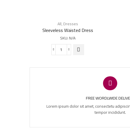
Dieses
Produkt
All
,
Dresses
weist
Sleeveless Waisted Dress
mehrere
SKU:
N/A
Varianten
auf. Die
Sleeveless
Optionen
Waisted
können auf
Dress
der
Menge
Produktseite
gewählt
werden
FREE WORDLWIDE DELIV
Lorem ipsum dolor sit amet, consectetu adipisci
tempor incididunt.