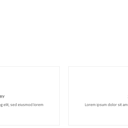
ERY
ng elit, sed eiusmod lorem
Lorem ipsum dolor sit ame