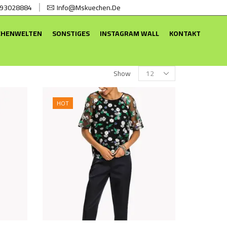
 93028884
Info@mskuechen.de
CHENWELTEN
SONSTIGES
INSTAGRAM WALL
KONTAKT
Products
Show
per
page
HOT
Dieses