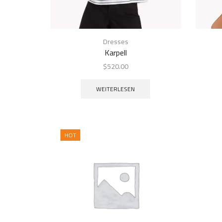
Dresses
Karpell
$
520.00
WEITERLESEN
HOT