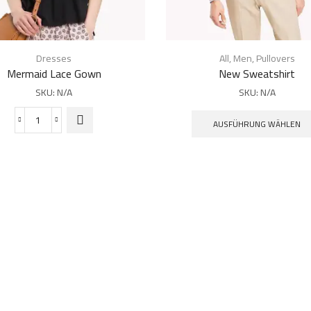
Dieses
Produkt
Dresses
All
,
Men
,
Pullovers
weist
Mermaid Lace Gown
New Sweatshirt
mehrere
SKU:
N/A
SKU:
N/A
Varianten
auf. Die
AUSFÜHRUNG WÄHLEN
Mermaid
Optionen
Lace
können auf
Gown
der
Menge
Produktseite
gewählt
werden