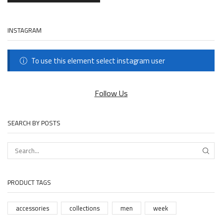
INSTAGRAM
To use this element select instagram user
Follow Us
SEARCH BY POSTS
SEAR
PRODUCT TAGS
accessories
collections
men
week