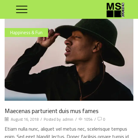
Happiness & Fun
Maecenas parturient duis mus fames
August 16, 2018
/
Posted by
admin
/
1054
/
0
Etiam nulla nunc, aliquet vel metus nec, scelerisque tempus
enim. Sed eget blandit lectus. Donec facilisis ornare turpis id