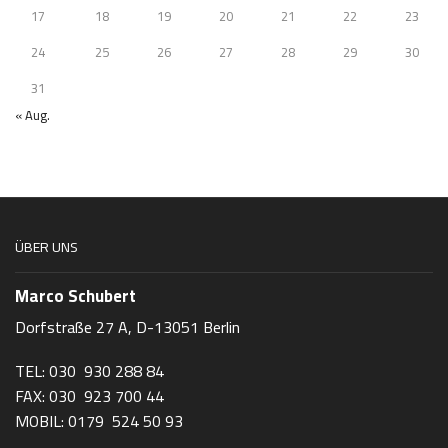
17
18
19
20
21
22
23
24
25
26
27
28
29
30
31
« Aug.
ÜBER UNS
Marco Schubert
Dorfstraße 27 A, D-13051 Berlin
TEL: 030 930 288 84
FAX: 030 923 700 44
MOBIL: 0179 524 50 93