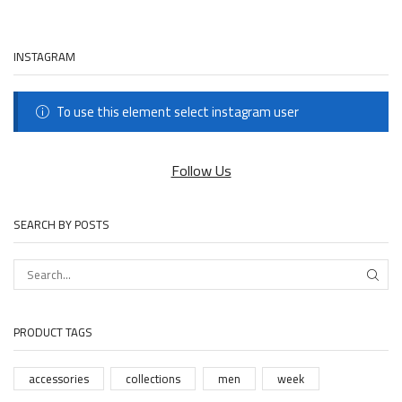
INSTAGRAM
To use this element select instagram user
Follow Us
SEARCH BY POSTS
SEAR
PRODUCT TAGS
accessories
collections
men
week