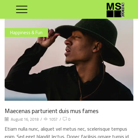
Happiness & Fun
Maecenas parturient duis mus fames
August 16, 2018
/
1057
/
0
Etiam nulla nunc, aliquet vel metus nec, scelerisque tempus
enim. Sed eget blandit lectus. Donec facilisis ornare turpis id