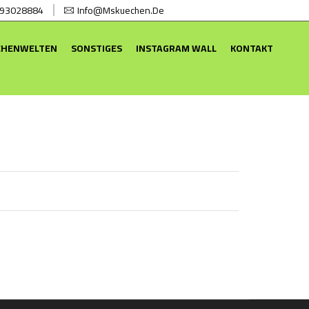
 93028884
Info@mskuechen.de
CHENWELTEN
SONSTIGES
INSTAGRAM WALL
KONTAKT