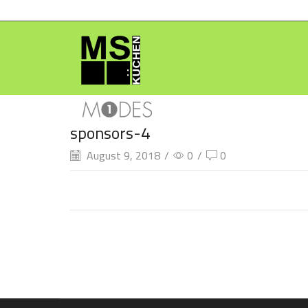
sponsors-4
August 9, 2018
/
0
/
0